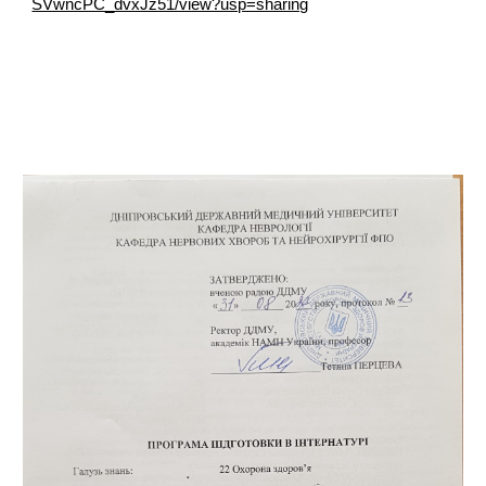
SVwncPC_dvxJz51/view?usp=sharing