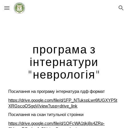
Skip to main content
Skip to navigation
програма з
інтернатури
"неврологія"
Посилання на програму інтернатура пдф формат
https://drive.google.com/file/d/1FP_NTukspLwr6fUGXYP5t
XRGscoOSgqV/view?usp=drive_link
Посилання на скан титульної строінки
https://drive.google.com/file/d/1QFcWA1tjkj8s4ZRp-